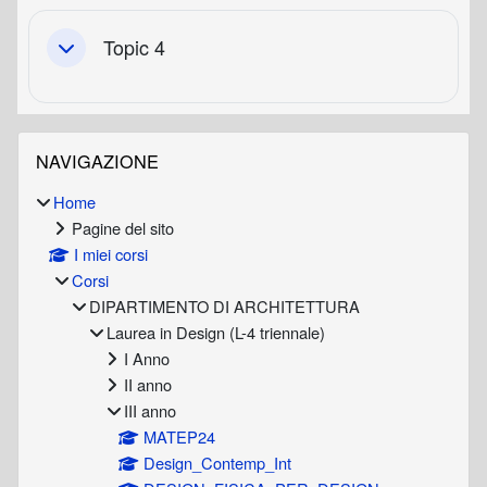
Topic 4
Minimizza
Blocchi
Salta Navigazione
NAVIGAZIONE
Home
Pagine del sito
I miei corsi
Corsi
DIPARTIMENTO DI ARCHITETTURA
Laurea in Design (L-4 triennale)
I Anno
II anno
III anno
MATEP24
Design_Contemp_Int