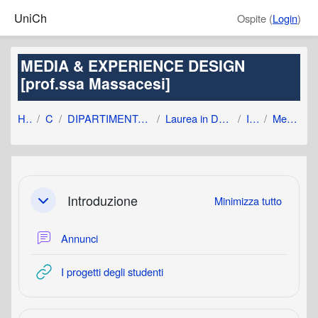
Vai al contenuto principale
UniCh
Ospite (
Login
)
MEDIA & EXPERIENCE DESIGN
[prof.ssa Massacesi]
Home
Corsi
DIPARTIMENTO DI ARCHITETTURA
Laurea in Design (L-4 triennale)
III anno
MediaExpDes
Schema della sezione
Introduzione
Minimizza tutto
Minimizza
Forum
Annunci
URL
I progetti degli studenti