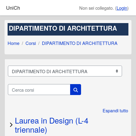
Vai al contenuto principale
UniCh
Non sei collegato. (
Login
)
DIPARTIMENTO DI ARCHITETTURA
Home
Corsi
DIPARTIMENTO DI ARCHITETTURA
Categorie di corso
Cerca corsi
Cerca corsi
Espandi tutto
Laurea in Design (L-4
triennale)