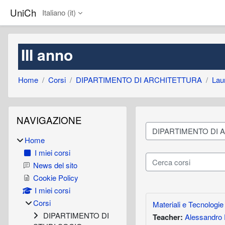
Vai al contenuto principale
UniCh
Italiano ‎(it)‎
III anno
Home
Corsi
DIPARTIMENTO DI ARCHITETTURA
Laur
Blocchi
Salta Navigazione
NAVIGAZIONE
Categorie di corso
Home
I miei corsi
Cerca corsi
News del sito
Cookie Policy
I miei corsi
Corsi
Materiali e Tecnologie
DIPARTIMENTO DI
Teacher:
Alessandro 