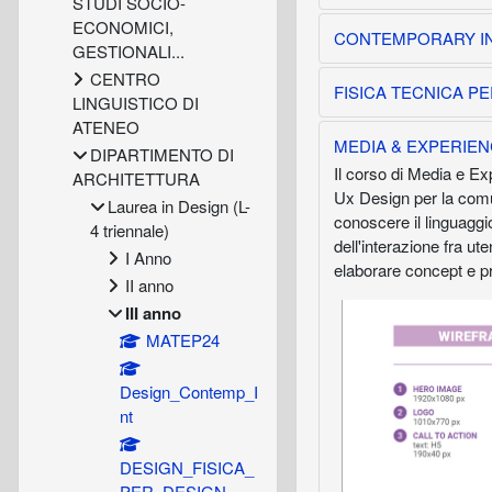
STUDI SOCIO-
ECONOMICI,
CONTEMPORARY INTER
GESTIONALI...
CENTRO
FISICA TECNICA PER
LINGUISTICO DI
ATENEO
MEDIA & EXPERIENCE
DIPARTIMENTO DI
Il corso di Media e Exp
ARCHITETTURA
Ux Design per la comun
Laurea in Design (L-
conoscere il linguaggio
4 triennale)
dell'interazione fra ut
I Anno
elaborare concept e pro
II anno
III anno
MATEP24
Design_Contemp_I
nt
DESIGN_FISICA_
PER_DESIGN