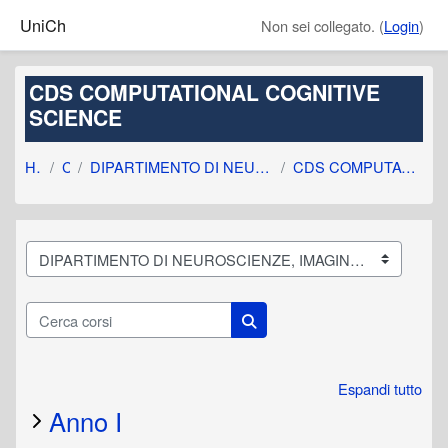
Vai al contenuto principale
UniCh
Non sei collegato. (
Login
)
CDS COMPUTATIONAL COGNITIVE
SCIENCE
Home
Corsi
DIPARTIMENTO DI NEUROSCIENZE, IMAGING E SCIENZE CL...
CDS COMPUTATIONAL COGNITIVE SCIENCE
Categorie di corso
Cerca corsi
Cerca corsi
Espandi tutto
Anno I