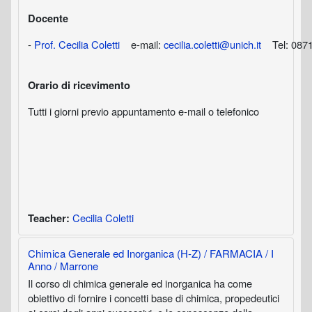
Docente
-
Prof. Cecilia Coletti
e-mail:
cecilia.coletti@unich.it
Tel: 0871
Orario di ricevimento
Tutti i giorni previo appuntamento e-mail o telefonico
Cecilia Coletti
Teacher:
Chimica Generale ed Inorganica (H-Z) / FARMACIA / I
Anno / Marrone
Il corso di chimica generale ed inorganica ha come
obiettivo di fornire i concetti base di chimica, propedeutici