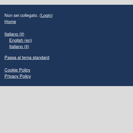
Blocchi supplementari
Non sei collegato. (
Login
)
Home
Italiano ‎(it)‎
English ‎(en)‎
Italiano ‎(it)‎
Passa al tema standard
Cookie Policy
Privacy Policy