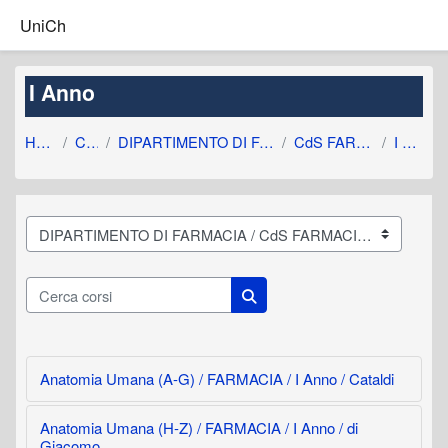
Vai al contenuto principale
UniCh
I Anno
Home
Corsi
DIPARTIMENTO DI FARMACIA
CdS FARMACIA
I Anno
Categorie di corso
Cerca corsi
Cerca corsi
Anatomia Umana (A-G) / FARMACIA / I Anno / Cataldi
Anatomia Umana (H-Z) / FARMACIA / I Anno / di
Giacomo