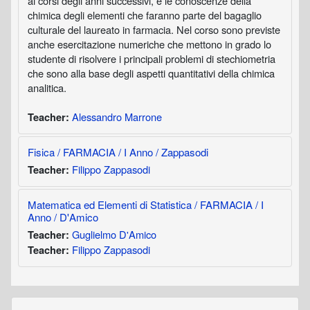
ai corsi degli anni successivi, e le conoscenze della
chimica degli elementi che faranno parte del bagaglio
culturale del laureato in farmacia. Nel corso sono previste
anche esercitazione numeriche che mettono in grado lo
studente di risolvere i principali problemi di stechiometria
che sono alla base degli aspetti quantitativi della chimica
analitica.
Alessandro Marrone
Teacher:
Fisica / FARMACIA / I Anno / Zappasodi
Filippo Zappasodi
Teacher:
Matematica ed Elementi di Statistica / FARMACIA / I
Anno / D'Amico
Guglielmo D'Amico
Teacher:
Filippo Zappasodi
Teacher:
Blocchi
Salta Navigazione