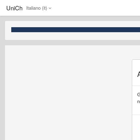
Vai al contenuto principale
UniCh
Italiano ‎(it)‎
G
n