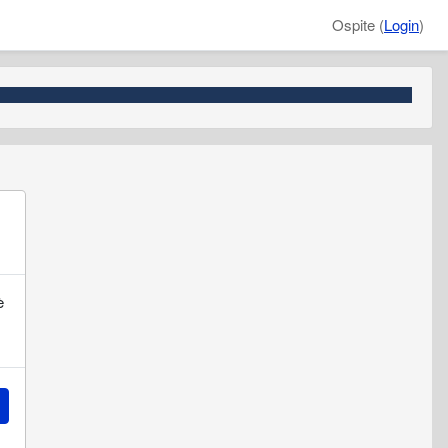
Ospite (
Login
)
è