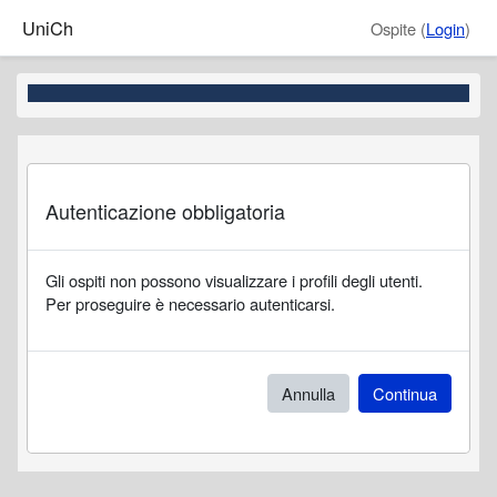
Vai al contenuto principale
UniCh
Ospite (
Login
)
Autenticazione obbligatoria
Gli ospiti non possono visualizzare i profili degli utenti.
Per proseguire è necessario autenticarsi.
Annulla
Continua