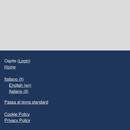
Blocchi
Blocchi supplementari
Ospite (
Login
)
Home
Italiano ‎(it)‎
English ‎(en)‎
Italiano ‎(it)‎
Passa al tema standard
Cookie Policy
Privacy Policy