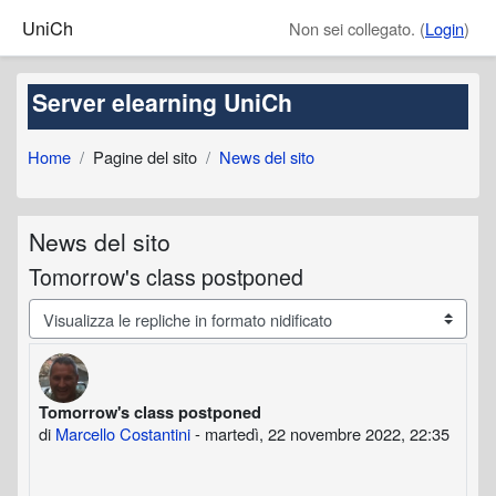
Vai al contenuto principale
UniCh
Non sei collegato. (
Login
)
Server elearning UniCh
Home
Pagine del sito
News del sito
News del sito
Tomorrow's class postponed
Modalità visualizzazione
Tomorrow's class postponed
Numero di risposte: 0
di
Marcello Costantini
-
martedì, 22 novembre 2022, 22:35