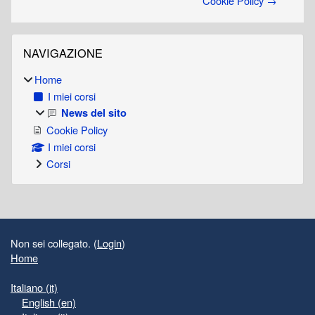
Cookie Policy →
Blocchi
Salta Navigazione
NAVIGAZIONE
Home
I miei corsi
News del sito
Cookie Policy
I miei corsi
Corsi
Blocchi supplementari
Non sei collegato. (
Login
)
Home
Italiano ‎(it)‎
English ‎(en)‎