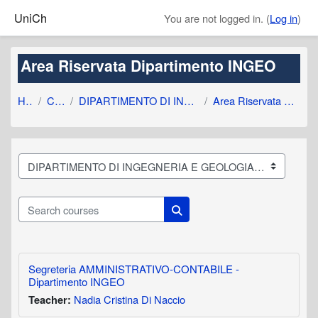
Skip to main content
UniCh
You are not logged in. (
Log in
)
Area Riservata Dipartimento INGEO
Home
Courses
DIPARTIMENTO DI INGEGNERIA E GEOLOGIA
Area Riservata Dipartimento INGEO
Course categories
Search courses
Search courses
Segreteria AMMINISTRATIVO-CONTABILE -
Dipartimento INGEO
Nadia Cristina Di Naccio
Teacher: